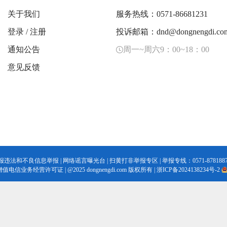
关于我们
服务热线：0571-86681231
登录
/
注册
投诉邮箱：dnd@dongnengdi.co
通知公告
周一~周六9：00~18：00
意见反馈
报违法和不良信息举报
|
网络谣言曝光台
|
扫黄打非举报专区
| 举报专线：0571-8781887
增值电信业务经营许可证
|
@2025 dongnengdi.com 版权所有 |
浙ICP备2024138234号-2