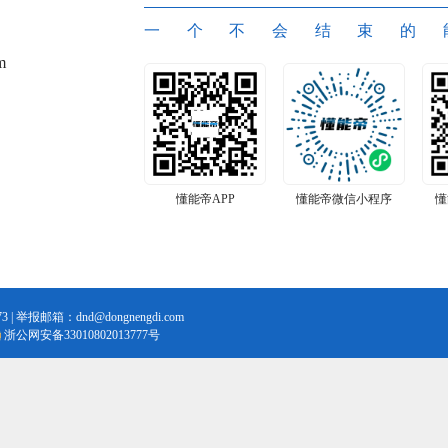
一个不会结束的
m
懂能帝APP
懂能帝微信小程序
懂
3 | 举报邮箱：dnd@dongnengdi.com
浙公网安备33010802013777号