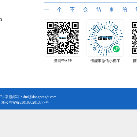
一个不会结束的
m
懂能帝APP
懂能帝微信小程序
懂
3 | 举报邮箱：dnd@dongnengdi.com
浙公网安备33010802013777号