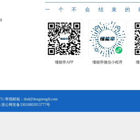
一个不会结束的
m
懂能帝APP
懂能帝微信小程序
懂
3 | 举报邮箱：dnd@dongnengdi.com
浙公网安备33010802013777号