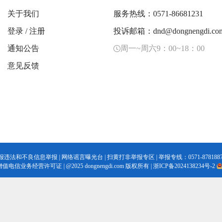
关于我们
服务热线：0571-86681231
登录
/
注册
投诉邮箱：dnd@dongnengdi.co
通知公告
周一~周六9：00~18：00
意见反馈
报违法和不良信息举报
|
网络谣言曝光台
|
扫黄打非举报专区
| 举报专线：0571-8781887
增值电信业务经营许可证
|
@2025 dongnengdi.com 版权所有 |
浙ICP备2024138234号-2