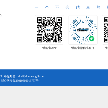
一个不会结束的
m
懂能帝APP
懂能帝微信小程序
懂
3 | 举报邮箱：dnd@dongnengdi.com
浙公网安备33010802013777号