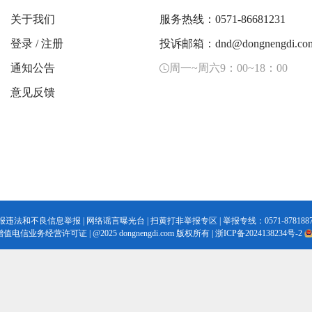
关于我们
服务热线：0571-86681231
登录
/
注册
投诉邮箱：dnd@dongnengdi.co
通知公告
周一~周六9：00~18：00
意见反馈
报违法和不良信息举报
|
网络谣言曝光台
|
扫黄打非举报专区
| 举报专线：0571-8781887
增值电信业务经营许可证
|
@2025 dongnengdi.com 版权所有 |
浙ICP备2024138234号-2