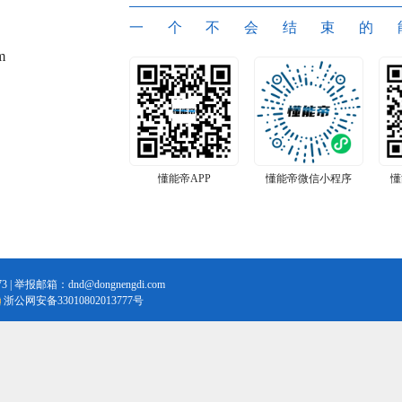
一个不会结束的
m
懂能帝APP
懂能帝微信小程序
懂
3 | 举报邮箱：dnd@dongnengdi.com
浙公网安备33010802013777号