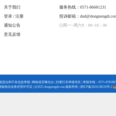
关于我们
服务热线：0571-86681231
登录
/
注册
投诉邮箱：dnd@dongnengdi.co
通知公告
周一~周六9：00~18：00
意见反馈
报违法和不良信息举报
|
网络谣言曝光台
|
扫黄打非举报专区
| 举报专线：0571-8781887
增值电信业务经营许可证
|
@2025 dongnengdi.com 版权所有 |
浙ICP备2024138234号-2