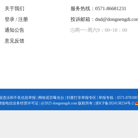
关于我们
服务热线：0571-86681231
登录
/
注册
投诉邮箱：dnd@dongnengdi.co
通知公告
周一~周六9：00~18：00
意见反馈
报违法和不良信息举报
|
网络谣言曝光台
|
扫黄打非举报专区
| 举报专线：0571-8781887
增值电信业务经营许可证
|
@2025 dongnengdi.com 版权所有 |
浙ICP备2024138234号-2