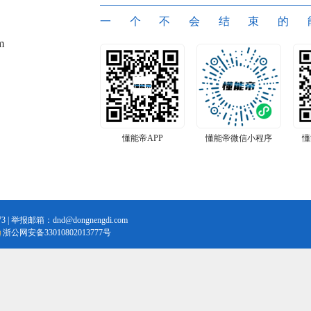
一个不会结束的
m
懂能帝APP
懂能帝微信小程序
懂
3 | 举报邮箱：dnd@dongnengdi.com
浙公网安备33010802013777号