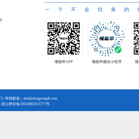
一个不会结束的
m
懂能帝APP
懂能帝微信小程序
懂
3 | 举报邮箱：dnd@dongnengdi.com
浙公网安备33010802013777号