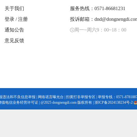
关于我们
服务热线：0571-86681231
登录
/
注册
投诉邮箱：dnd@dongnengdi.co
通知公告
周一~周六9：00~18：00
意见反馈
报违法和不良信息举报
|
网络谣言曝光台
|
扫黄打非举报专区
| 举报专线：0571-8781887
增值电信业务经营许可证
|
@2025 dongnengdi.com 版权所有 |
浙ICP备2024138234号-2