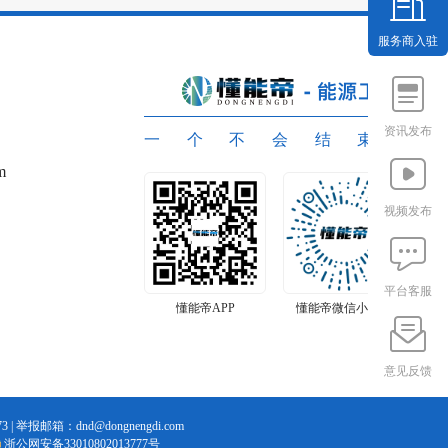
服务商入驻
资讯发布
一个不会结束的
m
视频发布
平台客服
懂能帝APP
懂能帝微信小程序
懂
意见反馈
3 | 举报邮箱：dnd@dongnengdi.com
浙公网安备33010802013777号